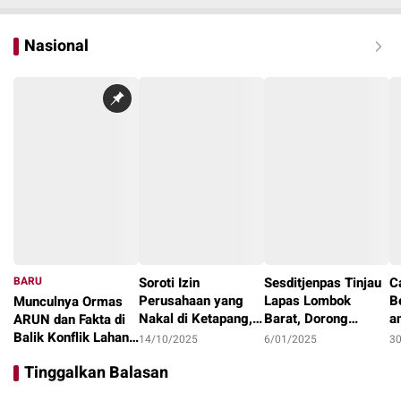
Nasional
BARU
Soroti Izin
Sesditjenpas Tinjau
C
Perusahaan yang
Lapas Lombok
B
Munculnya Ormas
Nakal di Ketapang,
Barat, Dorong
a
ARUN dan Fakta di
LAKI : Lahan Jadi
Optimalisasi
1
Balik Konflik Lahan
14/10/2025
6/01/2025
3
Konflik, Siapa
Program Pembinaan
I
Teluk Bayur
22/10/2025
Tinggalkan Balasan
Tanggung Jawab?
dan Ketahanan
Pangan