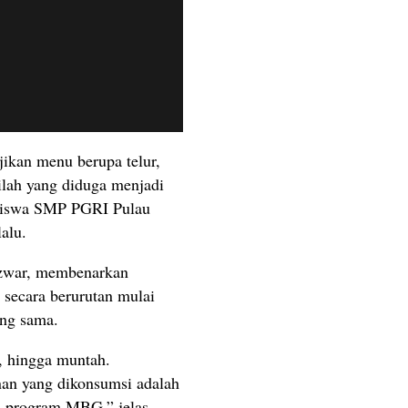
ikan menu berupa telur,
ilah yang diduga menjadi
 siswa SMP PGRI Pulau
alu.
zwar, membenarkan
g secara berurutan mulai
ng sama.
, hingga muntah.
an yang dikonsumsi adalah
ri program MBG,” jelas