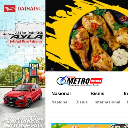
Metro Kalbar
Inspirasi Untuk Negeri
Nasional
Bisnis
I
Nasional
Bisnis
Internasional