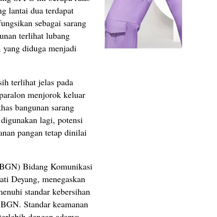
g lantai dua terdapat
ungsikan sebagai sarang
unan terlihat lubang
r, yang diduga menjadi
h terlihat jelas pada
paralon menjorok keluar
i khas bangunan sarang
digunakan lagi, potensi
anan pangan tetap dinilai
 (BGN) Bidang Komunikasi
yati Deyang, menegaskan
enuhi standar kebersihan
n BGN. Standar keamanan
terlebih dengan adanya