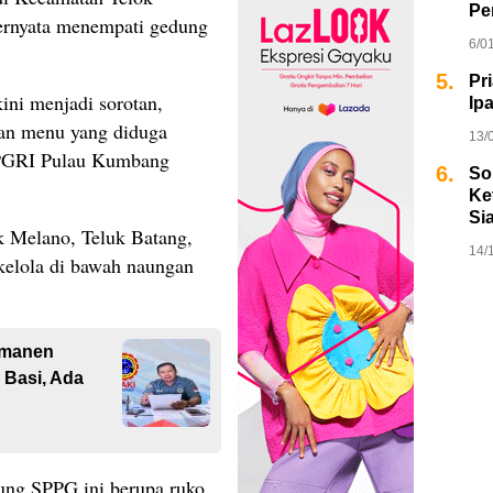
Pe
ernyata menempati gedung
6/0
5.
Pr
ni menjadi sorotan,
Ip
kan menu yang diduga
13/
PGRI Pulau Kumbang
6.
So
Ket
Si
uk Melano, Teluk Batang,
14/
ikelola di bawah naungan
rmanen
Basi, Ada
ng SPPG ini berupa ruko