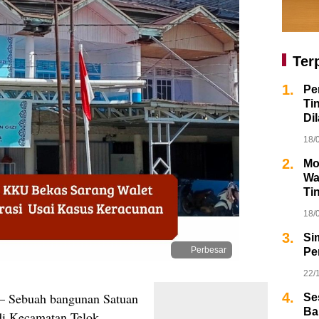
Ter
1.
Pe
Ti
Dil
18/
2.
Mo
Wa
Ti
18/
3.
Si
Perbesar
Pe
22/
– Sebuah bangunan Satuan
4.
Se
Ba
di Kecamatan Telok