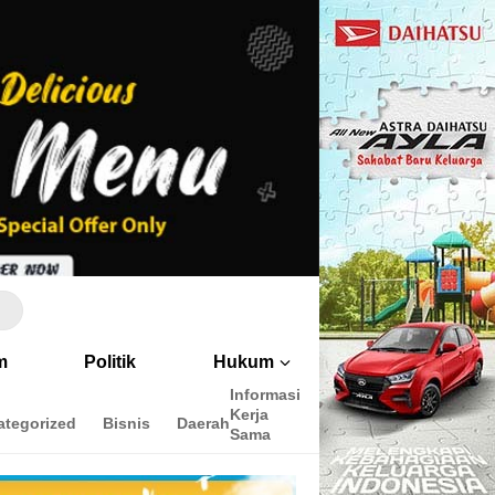
m
Politik
Hukum
Informasi
Peringkat
Cara
Kerja
Penulis
menulis
ategorized
Bisnis
Daerah
Sama
disini