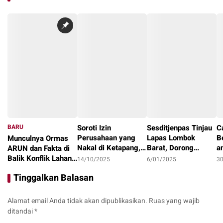
BARU
Soroti Izin
Sesditjenpas Tinjau
C
Perusahaan yang
Lapas Lombok
B
Munculnya Ormas
Nakal di Ketapang,
Barat, Dorong
a
ARUN dan Fakta di
LAKI : Lahan Jadi
Optimalisasi
1
Balik Konflik Lahan
14/10/2025
6/01/2025
3
Konflik, Siapa
Program Pembinaan
I
Teluk Bayur
22/10/2025
Tinggalkan Balasan
Tanggung Jawab?
dan Ketahanan
Pangan
Alamat email Anda tidak akan dipublikasikan.
Ruas yang wajib
ditandai
*