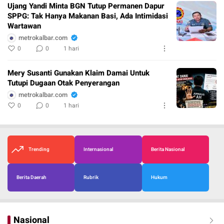
Ujang Yandi Minta BGN Tutup Permanen Dapur
SPPG: Tak Hanya Makanan Basi, Ada Intimidasi
Wartawan
metrokalbar.com
0
0
1 hari
Mery Susanti Gunakan Klaim Damai Untuk
Tutupi Dugaan Otak Penyerangan
metrokalbar.com
0
0
1 hari
Trending
Internasional
Berita Nasional
Berita Daerah
Rubrik
Hukum
Nasional