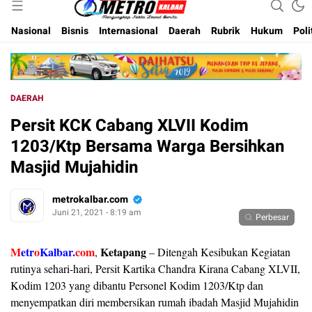
Inspirasi Untuk Negeri
Metro Kalbar
Nasional
Bisnis
Internasional
Daerah
Rubrik
Hukum
Poli
DAERAH
Persit KCK Cabang XLVII Kodim
1203/Ktp Bersama Warga Bersihkan
Masjid Mujahidin
metrokalbar.com
Juni 21, 2021 - 8:19 am
Perbesar
M
etr
o
Kalbar.
com
Ketapang
,
– Ditengah Kesibukan Kegiatan
rutinya sehari-hari, Persit Kartika Chandra Kirana Cabang XLVII,
Kodim 1203 yang dibantu Personel Kodim 1203/Ktp dan
menyempatkan diri membersikan rumah ibadah Masjid Mujahidin