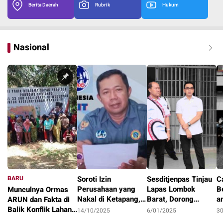
Berita Daerah
Rubrik
Hukum
Nasional
BARU
Soroti Izin
Sesditjenpas Tinjau
C
Perusahaan yang
Lapas Lombok
B
Munculnya Ormas
Nakal di Ketapang,
Barat, Dorong
a
ARUN dan Fakta di
LAKI : Lahan Jadi
Optimalisasi
1
Balik Konflik Lahan
14/10/2025
6/01/2025
3
Konflik, Siapa
Program Pembinaan
I
Teluk Bayur
22/10/2025