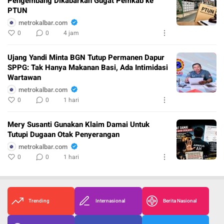
Pengembang Dikabarkan Gugat Pemkab ke
PTUN
metrokalbar.com
0
0
4 jam
Ujang Yandi Minta BGN Tutup Permanen Dapur
SPPG: Tak Hanya Makanan Basi, Ada Intimidasi
Wartawan
metrokalbar.com
0
0
1 hari
Mery Susanti Gunakan Klaim Damai Untuk
Tutupi Dugaan Otak Penyerangan
metrokalbar.com
0
0
1 hari
Trending
Internasional
Berita Nasional