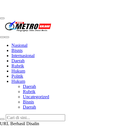
Metro Kalbar
Inspirasi Untuk Negeri
Nasional
Bisnis
Internasional
Daerah
Rubrik
Hukum
Politik
Hukum
Daerah
Rubrik
Uncategorized
Bisnis
Daerah
URL Berhasil Disalin