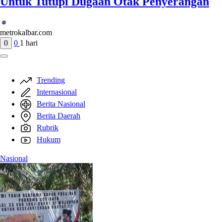
Untuk Tutupi Dugaan Otak Penyerangan
metrokalbar.com
0
0
1 hari
Trending
Internasional
Berita Nasional
Berita Daerah
Rubrik
Hukum
Nasional