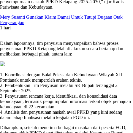
penyempurnaan naskah PPKD Ketapang 2025–2030,” ujar Kadis
Pariwisata dan Kebudayaan.
Mery Susanti Gunakan Klaim Damai Untuk Tutupi Dugaan Otak
Penyerangan
1 hari
Dalam laporannya, tim penyusun menyampaikan bahwa proses
penyusunan PPKD Ketapang telah dilakukan secara bertahap dan
melibatkan berbagai pihak, antara lain:
1. Koordinasi dengan Balai Pelestarian Kebudayaan Wilayah XII
Pontianak untuk memperoleh arahan teknis.
2. Pembentukan Tim Penyusun melalui SK Bupati tertanggal 2
September 2025.
3. Penyusunan rencana kerja, identifikasi, dan konsolidasi data
kebudayaan, termasuk pengumpulan informasi terkait objek pemajuan
kebudayaan di 22 kecamatan.
4. Analisis dan penyusunan naskah awal PPKD yang kini sedang
dalam tahap finalisasi melalui kegiatan FGD ini.
Diharapkan, setelah menerima berbagai masukan dari peserta FGD,
dokumen akhir PPKD dapat ditetapkan melalui Keputusan Bupati