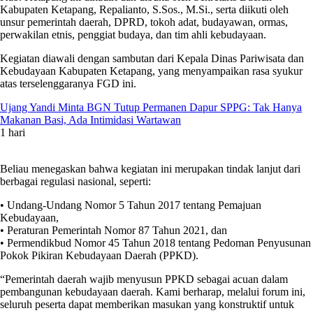
Kabupaten Ketapang, Repalianto, S.Sos., M.Si., serta diikuti oleh
unsur pemerintah daerah, DPRD, tokoh adat, budayawan, ormas,
perwakilan etnis, penggiat budaya, dan tim ahli kebudayaan.
Kegiatan diawali dengan sambutan dari Kepala Dinas Pariwisata dan
Kebudayaan Kabupaten Ketapang, yang menyampaikan rasa syukur
atas terselenggaranya FGD ini.
Ujang Yandi Minta BGN Tutup Permanen Dapur SPPG: Tak Hanya
Makanan Basi, Ada Intimidasi Wartawan
1 hari
Beliau menegaskan bahwa kegiatan ini merupakan tindak lanjut dari
berbagai regulasi nasional, seperti:
• Undang-Undang Nomor 5 Tahun 2017 tentang Pemajuan
Kebudayaan,
• Peraturan Pemerintah Nomor 87 Tahun 2021, dan
• Permendikbud Nomor 45 Tahun 2018 tentang Pedoman Penyusunan
Pokok Pikiran Kebudayaan Daerah (PPKD).
“Pemerintah daerah wajib menyusun PPKD sebagai acuan dalam
pembangunan kebudayaan daerah. Kami berharap, melalui forum ini,
seluruh peserta dapat memberikan masukan yang konstruktif untuk