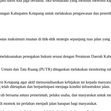
 harus kita jaga bersama. Jika kendaraan yang melintas melebihi kapa
ubungan Kabupaten Ketapang untuk melakukan pengawasan dan penerti
atas maksimum muatan di titik-titik strategis sepanjang ruas jalan yan
tuk melaksanakan penegakan hukum sesuai dengan Peraturan Daerah K
jaan Umum dan Tata Ruang (PUTR) ditugaskan melakukan monitoring rut
n Ketapang agar aktif mensosialisasikan kebijakan ini kepada masyaraka
lah ditetapkan dan berpartisipasi menjaga kondisi infrastruktur jalan.
b bersama antara pemerintah, pelaku usaha, dan masyarakat untuk men
adi momok ini perlahan menjadi jalan harapan bagi masyarakat.