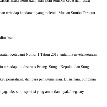
sitas, maka kerusakan jalan akan semakin cepat dan justru
ban terhadap kendaraan yang melebihi Muatan Sumbu Terberat.
g dimaksud.
abupaten Ketapang Nomor 1 Tahun 2018 tentang Penyelenggaraan
in terhadap kondisi ruas Pelang–Sungai Kepuluk dan Sungai
t, perusahaan, dan para pengguna jalan. Di sisi lain, pimpinan
jaga akses transportasi yang aman dan layak,” tegasnya.