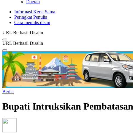
Daerah
Informasi Kerja Sama
Peringkat Penulis
Cara menulis disini
URL Berhasil Disalin
URL Berhasil Disalin
Berita
Bupati Intruksikan Pembatasan