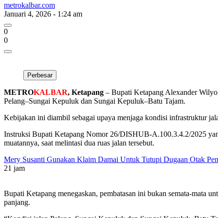
metrokalbar.com
Januari 4, 2026 - 1:24 am
0
0
Perbesar
METRO
KALBAR
, Ketapang
– Bupati Ketapang Alexander Wilyo,
Pelang–Sungai Kepuluk dan Sungai Kepuluk–Batu Tajam.
Kebijakan ini diambil sebagai upaya menjaga kondisi infrastruktur 
Instruksi Bupati Ketapang Nomor 26/DISHUB-A.100.3.4.2/2025 yang 
muatannya, saat melintasi dua ruas jalan tersebut.
Mery Susanti Gunakan Klaim Damai Untuk Tutupi Dugaan Otak Pe
21 jam
Bupati Ketapang menegaskan, pembatasan ini bukan semata-mata untuk
panjang.