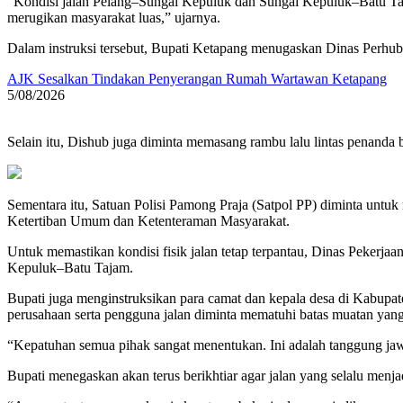
“Kondisi jalan Pelang–Sungai Kepuluk dan Sungai Kepuluk–Batu Tajam
merugikan masyarakat luas,” ujarnya.
Dalam instruksi tersebut, Bupati Ketapang menugaskan Dinas Perh
AJK Sesalkan Tindakan Penyerangan Rumah Wartawan Ketapang
5/08/2026
Selain itu, Dishub juga diminta memasang rambu lalu lintas penanda b
Sementara itu, Satuan Polisi Pamong Praja (Satpol PP) diminta un
Ketertiban Umum dan Ketenteraman Masyarakat.
Untuk memastikan kondisi fisik jalan tetap terpantau, Dinas Peker
Kepuluk–Batu Tajam.
Bupati juga menginstruksikan para camat dan kepala desa di Kabupate
perusahaan serta pengguna jalan diminta mematuhi batas muatan yang te
“Kepatuhan semua pihak sangat menentukan. Ini adalah tanggung jawa
Bupati menegaskan akan terus berikhtiar agar jalan yang selalu menj