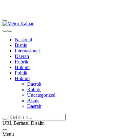
Metro Kalbar
Inspirasi Untuk Negeri
Nasional
Bisnis
Internasional
Daerah
Rubrik
Hukum
Politik
Hukum
Daerah
Rubrik
Uncategorized
Bisnis
Daerah
URL Berhasil Disalin
Menu