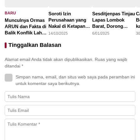
BARU
Soroti Izin
Sesditjenpas Tinjau
C
Perusahaan yang
Lapas Lombok
B
Munculnya Ormas
Nakal di Ketapang,
Barat, Dorong
k
ARUN dan Fakta di
LAKI : Lahan Jadi
Optimalisasi
1
Balik Konflik Lahan
14/10/2025
6/01/2025
30
Konflik, Siapa
Program
I
Teluk Bayur
22/10/2025
Tinggalkan Balasan
Tanggung Jawab?
Pembinaan dan
Ketahanan Pangan
Alamat email Anda tidak akan dipublikasikan.
Ruas yang wajib
ditandai
*
Simpan nama, email, dan situs web saya pada peramban ini
untuk komentar saya berikutnya.