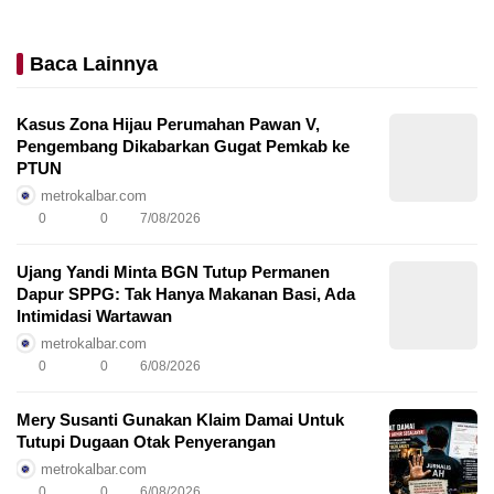
Baca Lainnya
Kasus Zona Hijau Perumahan Pawan V,
Pengembang Dikabarkan Gugat Pemkab ke
PTUN
metrokalbar.com
0
0
7/08/2026
Ujang Yandi Minta BGN Tutup Permanen
Dapur SPPG: Tak Hanya Makanan Basi, Ada
Intimidasi Wartawan
metrokalbar.com
0
0
6/08/2026
Mery Susanti Gunakan Klaim Damai Untuk
Tutupi Dugaan Otak Penyerangan
metrokalbar.com
0
0
6/08/2026