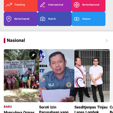
Trending
Internasional
Berita Nasional
Berita Daerah
Rubrik
Hukum
Nasional
BARU
Soroti Izin
Sesditjenpas Tinjau
C
Perusahaan yang
Lapas Lombok
B
Munculnya Ormas