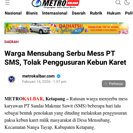
Inspirasi Untuk Negeri
Metro Kalbar
Nasional
Bisnis
Internasional
Daerah
Rubrik
Hukum
Poli
DAERAH
Warga Mensubang Serbu Mess PT
SMS, Tolak Penggusuran Kebun Karet
metrokalbar.com
Februari 16, 2026 - 1:57 pm
Perbesar
METRO
KALBAR
, Ketapang –
Ratusan warga menyerbu mess
karyawan PT Sandai Makmur Sawit (SMS) beberapa hari lalu
sebagai bentuk penolakan yang dituding melakukan penggusuran
paksa kebun karet milik masyarakat di Desa Mensubang,
Kecamatan Nanga Tayap, Kabupaten Ketapang.