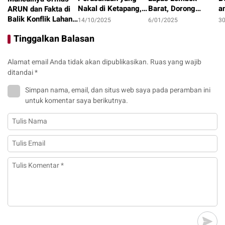
Nakal di Ketapang,
Barat, Dorong
a
ARUN dan Fakta di
LAKI : Lahan Jadi
Optimalisasi
1
Balik Konflik Lahan
14/10/2025
6/01/2025
3
Konflik, Siapa
Program Pembinaan
I
Teluk Bayur
22/10/2025
Tinggalkan Balasan
Tanggung Jawab?
dan Ketahanan
Pangan
Alamat email Anda tidak akan dipublikasikan.
Ruas yang wajib
ditandai
*
Simpan nama, email, dan situs web saya pada peramban ini
untuk komentar saya berikutnya.